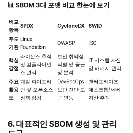
📊 SBOM 3대 포맷 비교 한눈에 보기
비교
SPDX
CycloneDX
SWID
항목
주도
Linux
OWASP
ISO
기관
Foundation
라이선스 추적
보안 취약점
핵심
IT 시스템 자산
및 컴플라이언
식별 및 공급
강점
및 패키지 관리
스 관리
망 분석
주요
개발 파이프라
DevSecOps
엔터프라이즈
활용
인 및 오픈소스
보안 진단 도
데스크톱/서버
도
정책 점검
구 연동
자산 추적
6. 대표적인 SBOM 생성 및 관리