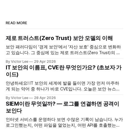
READ MORE
제로 트러스트(Zero Trust) 보안 모델의 이해
보안 패러다임이 '경계 보안'에서 '자산 보호' 중심으로 변화하
고 있습니다. 그 중심에 있는 제로 트러스트(Zero Trust)의 개
념과 핵심 원칙을 정리해 봅니다. 1. 제로 트러스트의 정의 기
By Victor Lee
29 Apr 2026
존의 보안 모델이 네트워크 경계(Perimeter)를 설정하고 내부
IT 보안의 이름표, CVE란 무엇인가요? (초보자 가
사용자를 신뢰하는 방식이었다면, 제로 트러스트는 "그 무엇
이드)
도 신뢰하지 않는다&
안녕하세요! IT 보안의 세계에 발을 들이면 가장 먼저 마주하
게 되는 약어 중 하나가 바로 CVE입니다. 오늘은 보안 뉴스나
업데이트 공지에서 자주 보이는 이 'CVE'가 정확히 무엇인지,
By Victor Lee
28 Apr 2026
왜 중요한지 아주 쉽게 정리해 보겠습니다. 1. CVE란 무엇인가
SIEM이란 무엇일까? — 로그를 연결하면 공격이
요? CVE는 Common Vulnerabilities and Exposures의 약자로,
보인다
쉽게 말해 "공개적으로 알려진 보안
인터넷 서비스를 운영하다 보면 수많은 기록이 남습니다. 누가
로그인했는지, 어떤 파일을 열었는지, 어떤 API를 호출했는지.