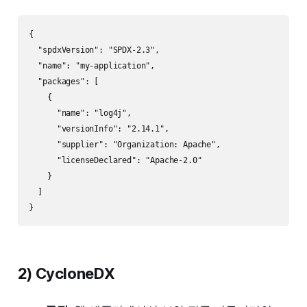
{

  "spdxVersion": "SPDX-2.3",

  "name": "my-application",

  "packages": [

    {

      "name": "log4j",

      "versionInfo": "2.14.1",

      "supplier": "Organization: Apache",

      "licenseDeclared": "Apache-2.0"

    }

  ]

2) CycloneDX