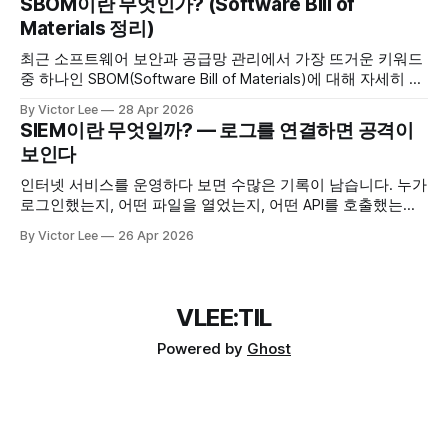
SBOM이란 무엇인가? (Software Bill of
요? CVE는 Common Vulnerabilities and Exposures의 약자로,
Materials 정리)
쉽게 말해 "공개적으로 알려진 보안
최근 소프트웨어 보안과 공급망 관리에서 가장 뜨거운 키워드
중 하나인 SBOM(Software Bill of Materials)에 대해 자세히 알
아보겠습니다. 1. 왜 SBOM이 중요한가요? 요즘 개발되는 소프
By Victor Lee
28 Apr 2026
트웨어는 처음부터 끝까지 직접 모든 코드를 작성하는 경우가
SIEM이란 무엇일까? — 로그를 연결하면 공격이
드뭅니다. 대부분 오픈소스와 외부 라이브러리를 조합하여 만
보인다
들어집니다. 문제는 바로 여기서 시작됩니다. "우리가 만든 서
비스 안에 어떤
인터넷 서비스를 운영하다 보면 수많은 기록이 남습니다. 누가
로그인했는지, 어떤 파일을 열었는지, 어떤 API를 호출했는지.
이런 기록들을 우리는 로그(log)라고 부릅니다. 그런데 로그가
By Victor Lee
26 Apr 2026
쌓이면 쌓일수록 한 가지 문제가 생깁니다. "이걸 다 어떻게
봐?" 로그 하나하나는 아무 문제가 없어 보인다 아래 세 가지
이벤트를 따로 보면 어떨까요? * 로그인
VLEE:TIL
Powered by
Ghost